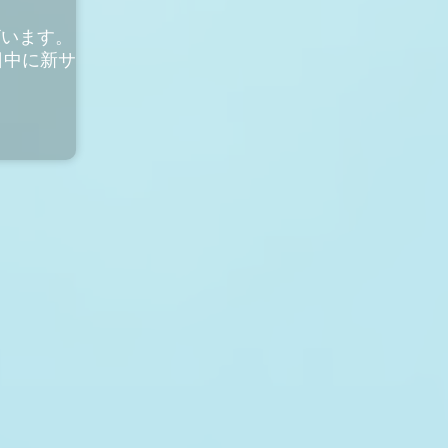
ざいます。
日中に新サ
。